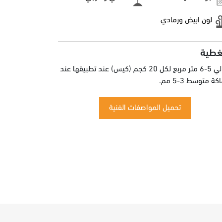
لون ابيض ورمادي
غطية
حوالي 5-6 متر مربع لكل 20 كجم (كيس) عند تطبيقها عند
ة متوسط 3-5 مم.
تحميل المواصفات الفنية