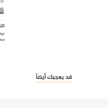
الت
سماك
قد يعجبك أيضاً