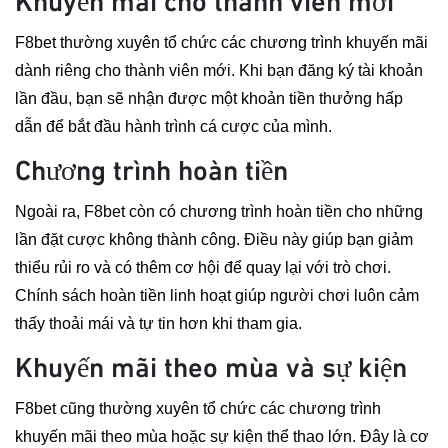
Khuyến mãi cho thành viên mới
F8bet thường xuyên tổ chức các chương trình khuyến mãi
dành riêng cho thành viên mới. Khi bạn đăng ký tài khoản
lần đầu, bạn sẽ nhận được một khoản tiền thưởng hấp
dẫn để bắt đầu hành trình cá cược của mình.
Chương trình hoàn tiền
Ngoài ra, F8bet còn có chương trình hoàn tiền cho những
lần đặt cược không thành công. Điều này giúp bạn giảm
thiểu rủi ro và có thêm cơ hội để quay lại với trò chơi.
Chính sách hoàn tiền linh hoạt giúp người chơi luôn cảm
thấy thoải mái và tự tin hơn khi tham gia.
Khuyến mãi theo mùa và sự kiện
F8bet cũng thường xuyên tổ chức các chương trình
khuyến mãi theo mùa hoặc sự kiện thể thao lớn. Đây là cơ