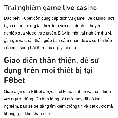
Trải nghiệm game live casino
Đặc biệt, F8bet còn cung cấp dịch vụ game live casino, nơi
bạn có thể tương tác trực tiếp với các dealer chuyên
nghiệp qua video trực tuyến. Đây là một trải nghiệm thú vị,
gần gũi và chân thật, giúp bạn cảm nhận được sự hồi hộp
của một sòng bài thực thụ ngay tại nhà.
Giao diện thân thiện, dễ sử
dụng trên mọi thiết bị tại
F8bet
Giao diện của F8bet được thiết kế rất tinh tế và thân thiện
với người dùng. Dù bạn là người mới hay đã có kinh
nghiệm, bạn sẽ dễ dàng tìm kiếm thông tin và đặt cược mà
không gặp khó khăn nào.