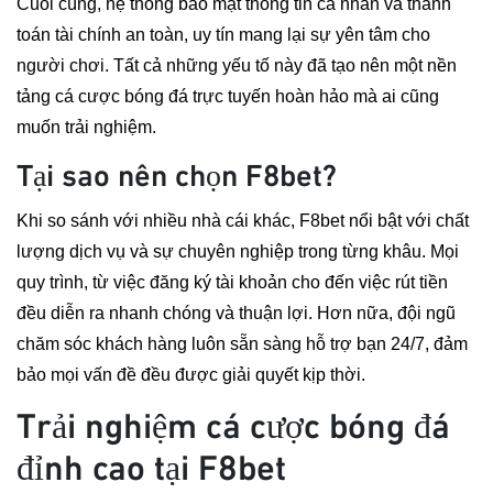
Cuối cùng, hệ thống bảo mật thông tin cá nhân và thanh
toán tài chính an toàn, uy tín mang lại sự yên tâm cho
người chơi. Tất cả những yếu tố này đã tạo nên một nền
tảng cá cược bóng đá trực tuyến hoàn hảo mà ai cũng
muốn trải nghiệm.
Tại sao nên chọn F8bet?
Khi so sánh với nhiều nhà cái khác, F8bet nổi bật với chất
lượng dịch vụ và sự chuyên nghiệp trong từng khâu. Mọi
quy trình, từ việc đăng ký tài khoản cho đến việc rút tiền
đều diễn ra nhanh chóng và thuận lợi. Hơn nữa, đội ngũ
chăm sóc khách hàng luôn sẵn sàng hỗ trợ bạn 24/7, đảm
bảo mọi vấn đề đều được giải quyết kịp thời.
Trải nghiệm cá cược bóng đá
đỉnh cao tại F8bet