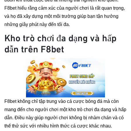
F8bet hiểu rằng cảm xúc của người chơi là rất quan trọng,
và họ đã xây dựng một môi trường giúp bạn tận hưởng
những giây phút này đến tối đa.
Kho trò chơi đa dạng và hấp
dẫn trên F8bet
F8bet không chỉ tập trung vào cá cược bóng đá mà còn
mang đến cho người chơi một kho trò chơi đa dạng và hấp
dẫn. Điều này giúp người chơi không bị nhàm chán và có
thể thử sức với nhiều hình thức cá cược khác nhau.