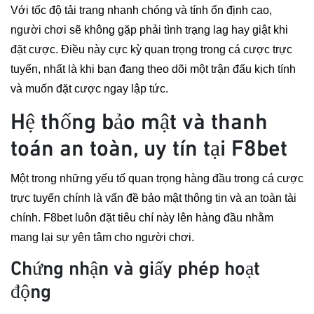
Với tốc độ tải trang nhanh chóng và tính ổn định cao,
người chơi sẽ không gặp phải tình trạng lag hay giật khi
đặt cược. Điều này cực kỳ quan trọng trong cá cược trực
tuyến, nhất là khi bạn đang theo dõi một trận đấu kịch tính
và muốn đặt cược ngay lập tức.
Hệ thống bảo mật và thanh
toán an toàn, uy tín tại F8bet
Một trong những yếu tố quan trọng hàng đầu trong cá cược
trực tuyến chính là vấn đề bảo mật thông tin và an toàn tài
chính. F8bet luôn đặt tiêu chí này lên hàng đầu nhằm
mang lại sự yên tâm cho người chơi.
Chứng nhận và giấy phép hoạt
động