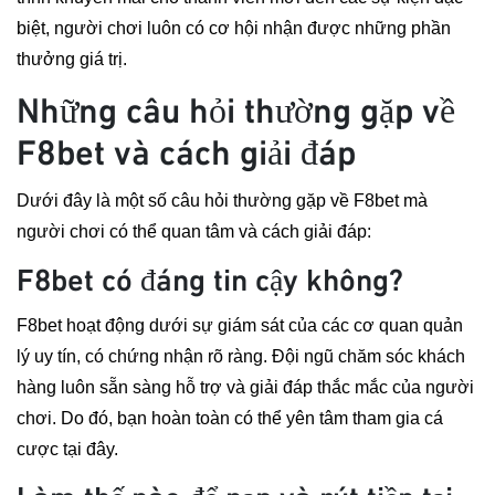
biệt, người chơi luôn có cơ hội nhận được những phần
thưởng giá trị.
Những câu hỏi thường gặp về
F8bet và cách giải đáp
Dưới đây là một số câu hỏi thường gặp về F8bet mà
người chơi có thể quan tâm và cách giải đáp:
F8bet có đáng tin cậy không?
F8bet hoạt động dưới sự giám sát của các cơ quan quản
lý uy tín, có chứng nhận rõ ràng. Đội ngũ chăm sóc khách
hàng luôn sẵn sàng hỗ trợ và giải đáp thắc mắc của người
chơi. Do đó, bạn hoàn toàn có thể yên tâm tham gia cá
cược tại đây.