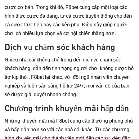
cược cơ bản. Trong khi đó, F8bet cung cấp một loạt các
hình thức cược đa dạng, từ cá cược truyền thống cho đến
cá cược trực tiếp hay các kèo phụ. Điều này giúp người
chơi có nhiều lựa chọn và cơ hội chiến thắng hơn.
Dịch vụ chăm sóc khách hàng
Nhiều nhà cái không chú trọng đến dịch vụ chăm sóc
khách hàng, dẫn đến tình trạng người chơi không được hỗ
trợ kịp thời. F8bet lại khác, với đội ngũ nhân viên chuyên
nghiệp và luôn sẵn sàng hỗ trợ 24/7, mọi vấn đề của bạn
sẽ được giải quyết nhanh chóng.
Chương trình khuyến mãi hấp dẫn
Những khuyến mãi mà F8bet cung cấp thường phong phú
và hấp dẫn hơn so với các nhà cái khác. Từ các chương
trình khuyến mãi cho thành viên mới đến các sự kiện đặc