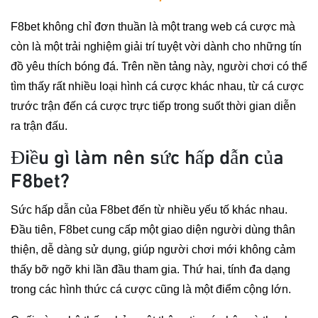
F8bet không chỉ đơn thuần là một trang web cá cược mà
còn là một trải nghiệm giải trí tuyệt vời dành cho những tín
đồ yêu thích bóng đá. Trên nền tảng này, người chơi có thể
tìm thấy rất nhiều loại hình cá cược khác nhau, từ cá cược
trước trận đến cá cược trực tiếp trong suốt thời gian diễn
ra trận đấu.
Điều gì làm nên sức hấp dẫn của
F8bet?
Sức hấp dẫn của F8bet đến từ nhiều yếu tố khác nhau.
Đầu tiên, F8bet cung cấp một giao diện người dùng thân
thiện, dễ dàng sử dụng, giúp người chơi mới không cảm
thấy bỡ ngỡ khi lần đầu tham gia. Thứ hai, tính đa dạng
trong các hình thức cá cược cũng là một điểm cộng lớn.