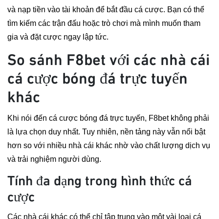
và nạp tiền vào tài khoản để bắt đầu cá cược. Bạn có thể
tìm kiếm các trận đấu hoặc trò chơi mà mình muốn tham
gia và đặt cược ngay lập tức.
So sánh F8bet với các nhà cái
cá cược bóng đá trực tuyến
khác
Khi nói đến cá cược bóng đá trực tuyến, F8bet không phải
là lựa chọn duy nhất. Tuy nhiên, nền tảng này vẫn nổi bật
hơn so với nhiều nhà cái khác nhờ vào chất lượng dịch vụ
và trải nghiệm người dùng.
Tính đa dạng trong hình thức cá
cược
Các nhà cái khác có thể chỉ tập trung vào một vài loại cá