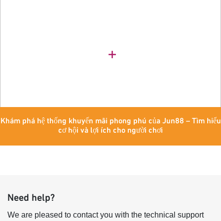
Khám phá hệ thống khuyến mãi phong phú của Jun88 – Tìm hiểu
cơ hội và lợi ích cho người chơi
Need help?
We are pleased to contact you with the technical support