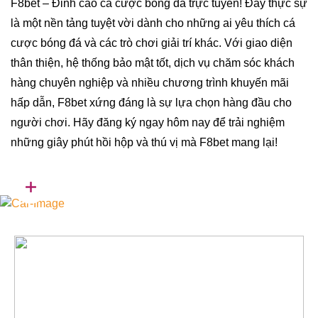
F8bet – Đỉnh cao cá cược bóng đá trực tuyến! Đây thực sự
là một nền tảng tuyệt vời dành cho những ai yêu thích cá
cược bóng đá và các trò chơi giải trí khác. Với giao diện
thân thiện, hệ thống bảo mật tốt, dịch vụ chăm sóc khách
hàng chuyên nghiệp và nhiều chương trình khuyến mãi
hấp dẫn, F8bet xứng đáng là sự lựa chọn hàng đầu cho
người chơi. Hãy đăng ký ngay hôm nay để trải nghiệm
những giây phút hồi hộp và thú vị mà F8bet mang lại!