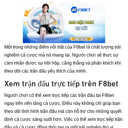
Một trong những điểm nổi bật của F8bet là chất lượng trải
nghiệm cá cược mà nó mang lại. Người chơi sẽ thực sự
cảm nhận được sự hồi hộp, căng thẳng và phấn khích khi
theo dõi các trận đấu yêu thích của mình.
Xem trận đấu trực tiếp trên F8bet
Người chơi có thể xem trực tiếp các trận đấu tại F8bet
ngay trên nền tảng cá cược. Điều này không chỉ giúp bạn
theo dõi tình hình trận đấu mà còn hỗ trợ cho những quyết
định cá cược sáng suốt hơn. Việc có thể xem trực tiếp trận
đấu và cá cược đồng thời tạo ra một trải nghiệm thú vị