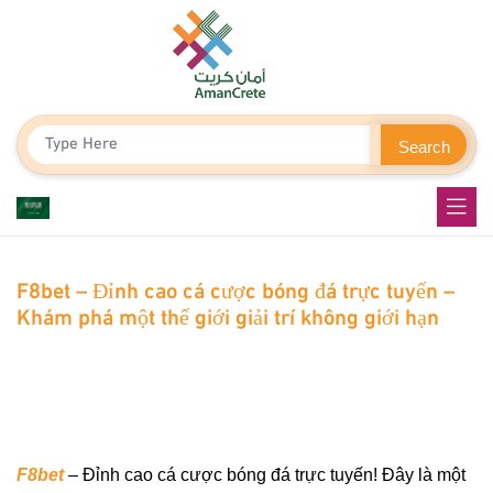
Search
F8bet – Đỉnh cao cá cược bóng đá trực tuyến –
Khám phá một thế giới giải trí không giới hạn
F8bet
– Đỉnh cao cá cược bóng đá trực tuyến! Đây là một