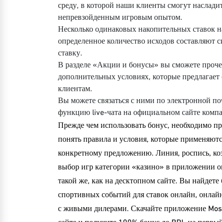
среду, в которой наши клиенты смогут наслади
непревзойденным игровым опытом.
Несколько одинаковых накопительных ставок н
определенное количество исходов составляют 
ставку.
В разделе «Акции и бонусы» вы сможете проче
дополнительных условиях, которые предлагает
клиентам.
Вы можете связаться с ними по электронной по
функцию live-чата на официальном сайте комп
Прежде чем использовать бонус, необходимо пр
понять правила и условия, которые применяют
конкретному предложению. Линия, роспись, к
выбор игр категории «казино» в приложении о
такой же, как на десктопном сайте. Вы найдете
спортивных событий для ставок онлайн, онлай
с живыми дилерами. Скачайте приложение Mos