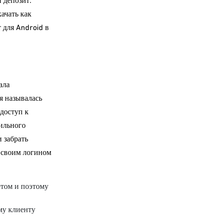
 депозит.
ачать как
 для Android в
ала
я называлась
доступ к
ильного
и забрать
 своим логином
етом и поэтому
му клиенту