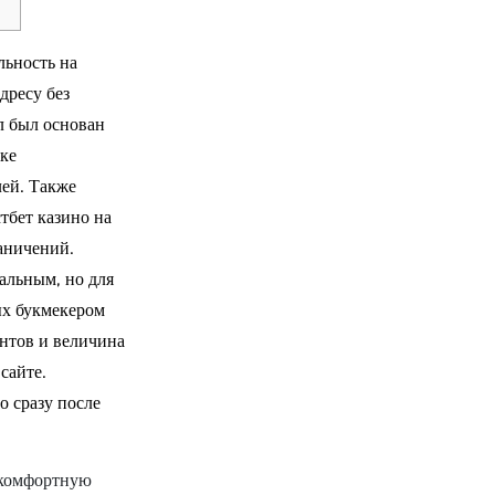
льность на
дресу без
л был основан
ике
лей. Также
тбет казино на
аничений.
альным, но для
ых букмекером
нтов и величина
сайте.
 сразу после
 комфортную