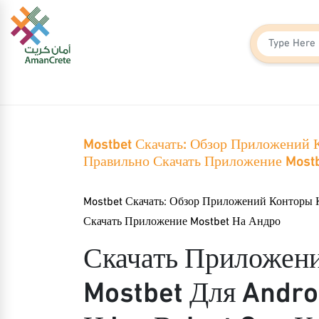
Mostbet Скачать: Обзор Приложений 
Правильно Скачать Приложение Most
Mostbet Скачать: Обзор Приложений Конторы 
Скачать Приложение Mostbet На Андро
Скачать Приложен
Mostbet Для Andro