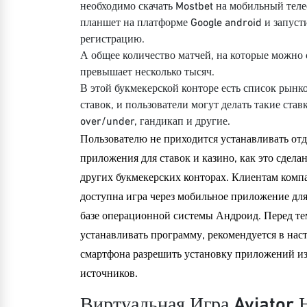
необходимо скачать Mostbet на мобильный тел
планшет на платформе Google android и запуст
регистрацию.
А общее количество матчей, на которые можно 
превышает несколько тысяч.
В этой букмекерской конторе есть список рын
ставок, и пользователи могут делать такие ставк
over/under, гандикап и другие.
Пользователю не приходится устанавливать от
приложения для ставок и казино, как это сдела
других букмекерских конторах. Клиентам комп
доступна игра через мобильное приложение для
базе операционной системы Андроид. Перед те
устанавливать программу, рекомендуется в нас
смартфона разрешить установку приложений и
источников.
Виртуальная Игра Aviator 