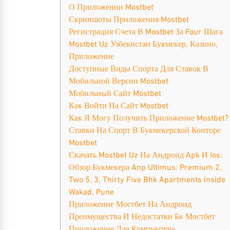
О Приложении Mostbet
Скриншоты Приложения Mostbet
Регистрация Счета В Mostbet За Four Шага
Mostbet Uz Узбекистан Букмекер, Казино,
Приложение
Доступные Виды Спорта Для Ставок В
Мобильной Версии Mostbet
Мобильный Сайт Mostbet
Как Войти На Сайт Mostbet
Как Я Могу Получить Приложение Mostbet?
Ставки На Спорт В Букмекерской Конторе
Mostbet
Скачать Mostbet Uz На Андроид Apk И Ios:
Обзор Букмекера Anp Ultimus: Premium 2,
Two 5, 3, Thirty Five Bhk Apartments Inside
Wakad, Pune
Приложение Мостбет На Андроид
Преимущества И Недостатки Бк Мостбет
Приложение Для Компьютера