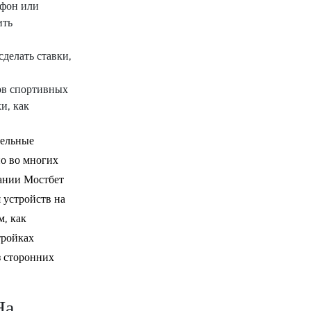
ефон или
ить
сделать ставки,
ков спортивных
и, как
дельные
но во многих
ании Мостбет
 устройств на
м, как
тройках
з сторонних
На