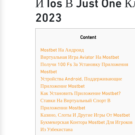
И Ios В Just One К
2023
Content
Mostbet На Андроид
Виртуальная Игра Aviator На Mostbet
Получи 100 Fs За Установку Приложения
Mostbet
Устройства Android, Поддерживающие
Приложение Mostbet
Как Установить Приложение Mostbet?
Ставки На Виртуальный Спорт В
Приложении Mostbet
Казино, Слоты И Другие Игры От Mostbet
Букмекерская Контора Mostbet Для Игроков
Из Узбекистана