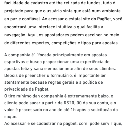
facilidade de cadastro até the retirada de fundos, tudo é
projetado para que o usuário sinta que está num ambiente
en paz e confiável. Ao acessar o estatal site do PagBet, você
encontrará uma interface intuitiva o qual facilita a
navegação. Aqui, os apostadores podem escolher no meio
de diferentes esportes, competições e tipos para apostas.
A companhia é” “focada principalmente em apostas
esportivas e busca proporcionar uma experiência de
apostas feliz y sana e emocionante afin de seus clientes.
Depois de preencher u formulário, é importante ler
atentamente because regras gerais e a política de
privacidade da Pagbet.
O tiro mínimo dan companhia é extremamente baixo, o
cliente pode sacar a partir de R$20, 00 da sua conta, e o
valor é processado no ano de até 1h após a solicitação do
saque.
Ao acessar e se cadastrar no pagbet. com, pode servir que,