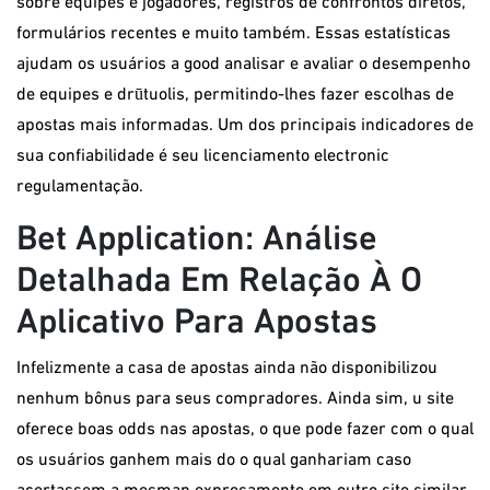
sobre equipes e jogadores, registros de confrontos diretos,
formulários recentes e muito também. Essas estatísticas
ajudam os usuários a good analisar e avaliar o desempenho
de equipes e drūtuolis, permitindo-lhes fazer escolhas de
apostas mais informadas. Um dos principais indicadores de
sua confiabilidade é seu licenciamento electronic
regulamentação.
Bet Application: Análise
Detalhada Em Relação À O
Aplicativo Para Apostas
Infelizmente a casa de apostas ainda não disponibilizou
nenhum bônus para seus compradores. Ainda sim, u site
oferece boas odds nas apostas, o que pode fazer com o qual
os usuários ganhem mais do o qual ganhariam caso