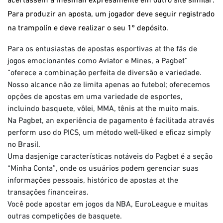
acertassem a mesman expresamente em outro site similar.
Para produzir an aposta, um jogador deve seguir registrado
na trampolín e deve realizar o seu 1º depósito.
Para os entusiastas de apostas esportivas at the fãs de
jogos emocionantes como Aviator e Mines, a Pagbet”
“oferece a combinação perfeita de diversão e variedade.
Nosso alcance não ze limita apenas ao futebol; oferecemos
opções de apostas em uma variedade de esportes,
incluindo basquete, vôlei, MMA, tênis at the muito mais.
Na Pagbet, an experiência de pagamento é facilitada através
perform uso do PICS, um método well-liked e eficaz simply
no Brasil.
Uma dasjenige características notáveis do Pagbet é a seção
“Minha Conta”, onde os usuários podem gerenciar suas
informações pessoais, histórico de apostas at the
transações financeiras.
Você pode apostar em jogos da NBA, EuroLeague e muitas
outras competições de basquete.