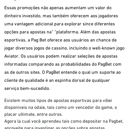
Essas promoções não apenas aumentam um valor do
dinheiro investido, mas também oferecem aos jogadores
uma vantagem adicional para explorar since diferentes
opções para apostas na” “plataforma. Além das apostas
esportivas, a Pag Bet oferece aos usuários an chance de
jogar diversos jogos de cassino, incluindo o well-known jogo
Aviator. Os usuários podem realizar seleções de apostas
informadas comparando as probabilidades do PagBet com
as de outros sites. O PagBet entende o qual um suporte ao
cliente de qualidade é an espinha dorsal de qualquer
serviço bem-sucedido.
Existem muitos tipos de apostas esportivas para vôlei
disponíveis na odaie, tais como um vencedor do game, o
placar ultimate, entre outros.
Agora la cual você aprendeu tais como depositar na Pagbet,
aproveite para investigar as opções sobre apostas