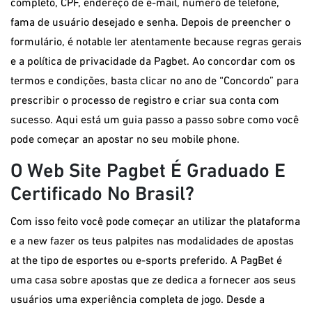
completo, CPF, endereço de e-mail, número de telefone,
fama de usuário desejado e senha. Depois de preencher o
formulário, é notable ler atentamente because regras gerais
e a política de privacidade da Pagbet. Ao concordar com os
termos e condições, basta clicar no ano de “Concordo” para
prescribir o processo de registro e criar sua conta com
sucesso. Aqui está um guia passo a passo sobre como você
pode começar an apostar no seu mobile phone.
O Web Site Pagbet É Graduado E
Certificado No Brasil?
Com isso feito você pode começar an utilizar the plataforma
e a new fazer os teus palpites nas modalidades de apostas
at the tipo de esportes ou e-sports preferido. A PagBet é
uma casa sobre apostas que ze dedica a fornecer aos seus
usuários uma experiência completa de jogo. Desde a