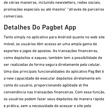
de várias maneiras, incluindo newsletters, redes sociais,
promoções especiais ou até mesmo” “através de parceiros
comerciais.
Detalhes Do Pagbet App
Tanto simply no aplicativo para Android quanto no web site
móvel, os usuários têm acesso an uma ampla gama de
esportes e jogos de apostas. As transações financeiras,
como depósitos e saques, também tem a possibilidade de
ser realizadas de forma segura diretamente pelo celular.
Uma das principais funcionalidades do aplicativo Pag Bet é
a new capacidade de executar depósitos diretamente em
conta do usuário, proporcionando agilidade at the
conveniência nas transações financeiras. Com essa função,
os usuários podem fazer seus depósitos de manera rápida
e prática, sem a necessidade de acessar o site pelo