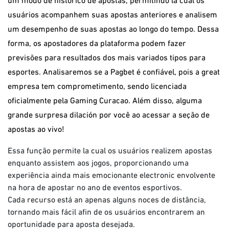
um modo de histórico de apostas, permitindo la cual os
usuários acompanhem suas apostas anteriores e analisem
um desempenho de suas apostas ao longo do tempo. Dessa
forma, os apostadores da plataforma podem fazer
previsões para resultados dos mais variados tipos para
esportes. Analisaremos se a Pagbet é confiável, pois a great
empresa tem comprometimento, sendo licenciada
oficialmente pela Gaming Curacao. Além disso, alguma
grande surpresa dilación por você ao acessar a seção de
apostas ao vivo!
Essa função permite la cual os usuários realizem apostas
enquanto assistem aos jogos, proporcionando uma
experiência ainda mais emocionante electronic envolvente
na hora de apostar no ano de eventos esportivos.
Cada recurso está an apenas alguns noces de distância,
tornando mais fácil afin de os usuários encontrarem an
oportunidade para aposta desejada.