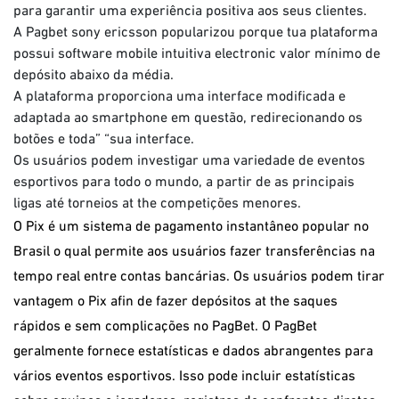
para garantir uma experiência positiva aos seus clientes.
A Pagbet sony ericsson popularizou porque tua plataforma
possui software mobile intuitiva electronic valor mínimo de
depósito abaixo da média.
A plataforma proporciona uma interface modificada e
adaptada ao smartphone em questão, redirecionando os
botões e toda” “sua interface.
Os usuários podem investigar uma variedade de eventos
esportivos para todo o mundo, a partir de as principais
ligas até torneios at the competições menores.
O Pix é um sistema de pagamento instantâneo popular no
Brasil o qual permite aos usuários fazer transferências na
tempo real entre contas bancárias. Os usuários podem tirar
vantagem o Pix afin de fazer depósitos at the saques
rápidos e sem complicações no PagBet. O PagBet
geralmente fornece estatísticas e dados abrangentes para
vários eventos esportivos. Isso pode incluir estatísticas