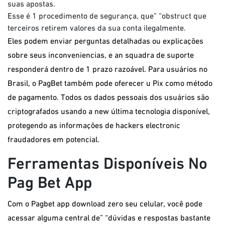
suas apostas.
Esse é 1 procedimento de segurança, que” “obstruct que
terceiros retirem valores da sua conta ilegalmente.
Eles podem enviar perguntas detalhadas ou explicações
sobre seus inconveniencias, e an squadra de suporte
responderá dentro de 1 prazo razoável. Para usuários no
Brasil, o PagBet também pode oferecer u Pix como método
de pagamento. Todos os dados pessoais dos usuários são
criptografados usando a new última tecnologia disponível,
protegendo as informações de hackers electronic
fraudadores em potencial.
Ferramentas Disponíveis No
Pag Bet App
Com o Pagbet app download zero seu celular, você pode
acessar alguma central de” “dúvidas e respostas bastante