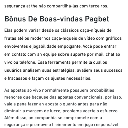
segurança at the não compartilhá-las com terceiros.
Bônus De Boas-vindas Pagbet
Elas podem variar desde os clássicos caça-níqueis de
frutas até os modernos caça-níqueis de vídeo com gráficos
envolventes e jogabilidade empolgante. Você pode entrar
em contato com an equipe sobre suporte por mail, chat ao
vivo ou telefone. Essa ferramenta permite la cual os
usuários analisem suas estratégias, avaliem seus sucessos
e fracassos e façam os ajustes necessários.
As apostas ao vivo normalmente possuem probabilities
menores que because das apostas convencionais, por isso,
vale a pena fazer an aposta o quanto antes para não
diminuir a margem de lucro, problema acerte o esfuerzo.
Além disso, an companhia se compromete com a
segurança e promove o treinamento em jogo responsável