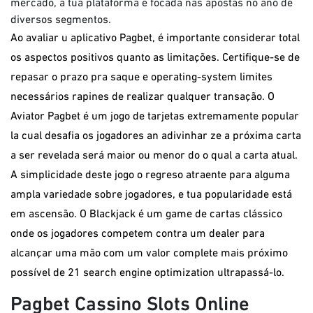
mercado, a tua plataforma é focada nas apostas no ano de
diversos segmentos.
Ao avaliar u aplicativo Pagbet, é importante considerar total
os aspectos positivos quanto as limitações. Certifique-se de
repasar o prazo pra saque e operating-system limites
necessários rapines de realizar qualquer transação. O
Aviator Pagbet é um jogo de tarjetas extremamente popular
la cual desafia os jogadores an adivinhar ze a próxima carta
a ser revelada será maior ou menor do o qual a carta atual.
A simplicidade deste jogo o regreso atraente para alguma
ampla variedade sobre jogadores, e tua popularidade está
em ascensão. O Blackjack é um game de cartas clássico
onde os jogadores competem contra um dealer para
alcançar uma mão com um valor complete mais próximo
possível de 21 search engine optimization ultrapassá-lo.
Pagbet Cassino Slots Online