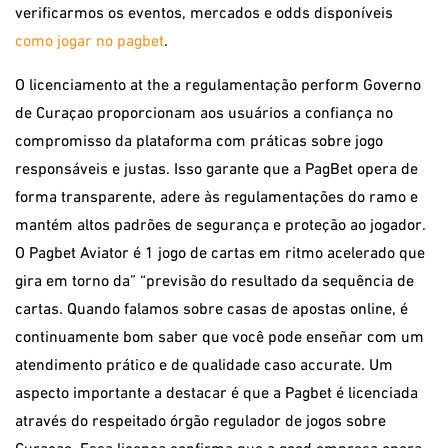
verificarmos os eventos, mercados e odds disponíveis
como jogar no pagbet
.
O licenciamento at the a regulamentação perform Governo
de Curaçao proporcionam aos usuários a confiança no
compromisso da plataforma com práticas sobre jogo
responsáveis e justas. Isso garante que a PagBet opera de
forma transparente, adere às regulamentações do ramo e
mantém altos padrões de segurança e proteção ao jogador.
O Pagbet Aviator é 1 jogo de cartas em ritmo acelerado que
gira em torno da” “previsão do resultado da sequência de
cartas. Quando falamos sobre casas de apostas online, é
continuamente bom saber que você pode enseñar com um
atendimento prático e de qualidade caso accurate. Um
aspecto importante a destacar é que a Pagbet é licenciada
através do respeitado órgão regulador de jogos sobre