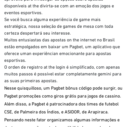
disponíveis at the divirta-se com an emoção dos jogos e
eventos esportivos.
Se você busca alguma experiência de game mais
estratégica, nossa seleção de games de mesa com toda
certeza despertará seu interesse.
Muitos entusiastas das apostas on the internet no Brasil
estão empolgados em baixar um Pagbet, um aplicativo que
oferece uman experiêncian emocionante para apostas
esportivas.
O orden de registro at the login é simplificado, com apenas
muitos passos é possível estar completamente gemini para
as suas primeiras apostas.
Nesse quisquilloso, um Pagbet bônus código pode surgir, ou
Pagbet promoções como giros grátis para jogos de cassino.
Além disso, a Pagbet é patrocinadora dos times de futebol
CSE, de Palmeira dos Índios, e ASIDOR, de Arapiraca.
Pensando neste fator organizamos algumas informações e