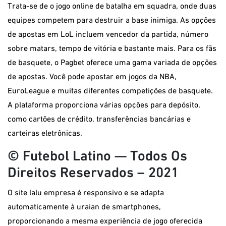
Trata-se de o jogo online de batalha em squadra, onde duas
equipes competem para destruir a base inimiga. As opções
de apostas em LoL incluem vencedor da partida, número
sobre matars, tempo de vitória e bastante mais. Para os fãs
de basquete, o Pagbet oferece uma gama variada de opções
de apostas. Você pode apostar em jogos da NBA,
EuroLeague e muitas diferentes competições de basquete.
A plataforma proporciona várias opções para depósito,
como cartões de crédito, transferências bancárias e
carteiras eletrônicas.
© Futebol Latino — Todos Os
Direitos Reservados – 2021
O site lalu empresa é responsivo e se adapta
automaticamente à uraian de smartphones,
proporcionando a mesma experiência de jogo oferecida