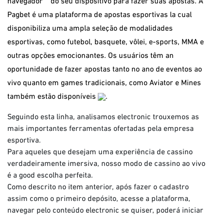
navegador” “do seu dispositivo para fazer suas apostas. A
Pagbet é uma plataforma de apostas esportivas la cual
disponibiliza uma ampla seleção de modalidades
esportivas, como futebol, basquete, vôlei, e-sports, MMA e
outras opções emocionantes. Os usuários têm an
oportunidade de fazer apostas tanto no ano de eventos ao
vivo quanto em games tradicionais, como Aviator e Mines
também estão disponíveis
.
Seguindo esta linha, analisamos electronic trouxemos as
mais importantes ferramentas ofertadas pela empresa
esportiva.
Para aqueles que desejam uma experiência de cassino
verdadeiramente imersiva, nosso modo de cassino ao vivo
é a good escolha perfeita.
Como descrito no item anterior, após fazer o cadastro
assim como o primeiro depósito, acesse a plataforma,
navegar pelo conteúdo electronic se quiser, poderá iniciar