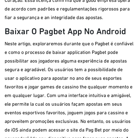
Curaçao. Essa licença confirma que a good empresa opera
de acordo com padrões e regulamentações rigorosos para
fiar a segurança e an integridade das apostas.
Baixar O Pagbet App No Android
Neste artigo, exploraremos durante que o Pagbet é confiável
e como o processo de baixar application Pagbet pode
possibilitar aos jogadores alguma experiência de apostas
segura e agradável. Os usuários tem a possibilidade de
usar o aplicativo para apostar no ano de seus esportes
favoritos e jogar games de cassino the qualquer momento e
em qualquer lugar. Com uma interface intuitiva e amigável,
ele permite la cual os usuários façam apostas em seus
eventos esportivos favoritos, joguem jogos para cassino e
aproveitem promoções exclusivas. No entanto, os usuários
de iOS ainda podem acessar o site da Pag Bet por meio do