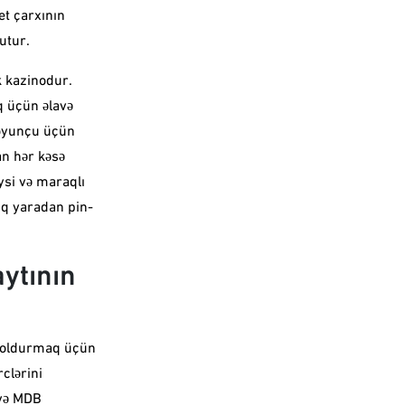
et çarxının
utur.
k kazinodur.
q üçün əlavə
 oyunçu üçün
an hər kəsə
ysi və maraqlı
ıq yaradan pin-
ytının
 doldurmaq üçün
clərini
 və MDB