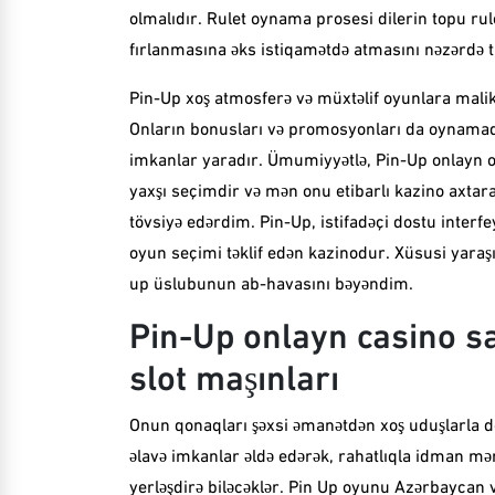
olmalıdır. Rulet oynama prosesi dilerin topu rul
fırlanmasına əks istiqamətdə atmasını nəzərdə t
Pin-Up xoş atmosferə və müxtəlif oyunlara mali
Onların bonusları və promosyonları da oynama
imkanlar yaradır. Ümumiyyətlə, Pin-Up onlayn
yaxşı seçimdir və mən onu etibarlı kazino axtar
tövsiyə edərdim. Pin-Up, istifadəçi dostu interfe
oyun seçimi təklif edən kazinodur. Xüsusi yaraş
up üslubunun ab-havasını bəyəndim.
Pin-Up onlayn casino sa
slot maşınları
Onun qonaqları şəxsi əmanətdən xoş uduşlarla
əlavə imkanlar əldə edərək, rahatlıqla idman mər
yerləşdirə biləcəklər. Pin Up oyunu Azərbaycan