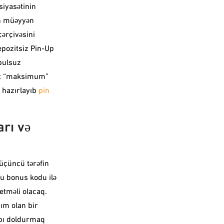
siyasətinin
ün müəyyən
çərçivəsini
epozitsiz Pin-Up
pulsuz
kət “maksimum”
 hazırlayıb
pin
rı və
üçüncü tərəfin
u bonus kodu ilə
etməli olacaq.
ım olan bir
abı doldurmaq