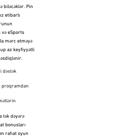
ə biləcəklər. Pin
z etibarlı
orunun
n və eSports
arla mərc etməyə
up az keyfiyyətli
əsdiqlənir.
i dəstək
lar proqramdan
mətlərin
a tək dəyərə
at bonusları
 ən rahat oyun