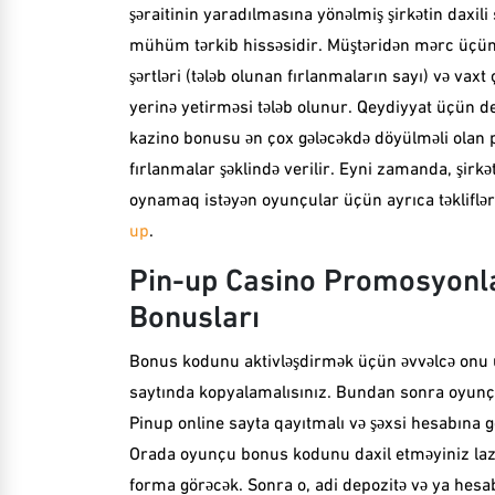
şəraitinin yaradılmasına yönəlmiş şirkətin daxili 
mühüm tərkib hissəsidir. Müştəridən mərc üç
şərtləri (tələb olunan fırlanmaların sayı) və vaxt 
yerinə yetirməsi tələb olunur. Qeydiyyat üçün d
kazino bonusu ən çox gələcəkdə döyülməli olan 
fırlanmalar şəklində verilir. Eyni zamanda, şir
oynamaq istəyən oyunçular üçün ayrıca təkliflər
up
.
Pin-up Casino Promosyonla
Bonusları
Bonus kodunu aktivləşdirmək üçün əvvəlcə onu 
saytında kopyalamalısınız. Bundan sonra oyunç
Pinup online sayta qayıtmalı və şəxsi hesabına g
Orada oyunçu bonus kodunu daxil etməyiniz laz
forma görəcək. Sonra o, adi depozitə və ya hes