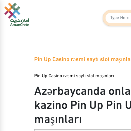
Pin Up Casino rəsmi saytı slot maşınla
Pin Up Casino rəsmi saytı slot maşınları
Azərbaycanda onl
kazino Pin Up Pin U
maşınları