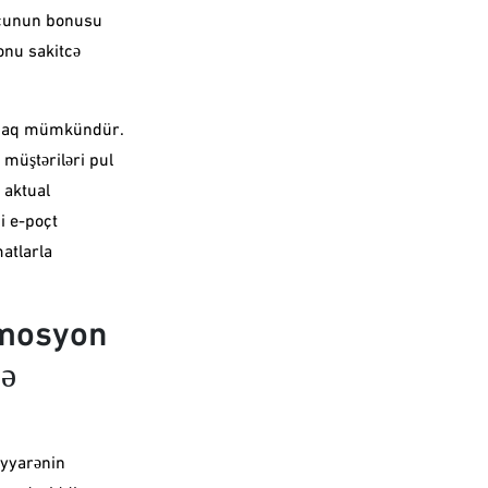
nçunun bonusu
onu sakitcə
ırmaq mümkündür.
 müştəriləri pul
ə aktual
çi e-poçt
atlarla
omosyon
ə
əyyarənin