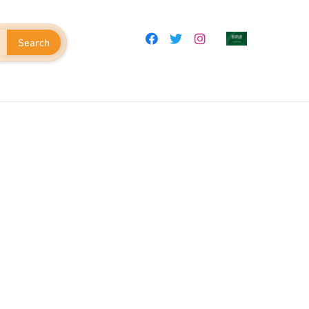
Search
em
Adhesives & Grouts